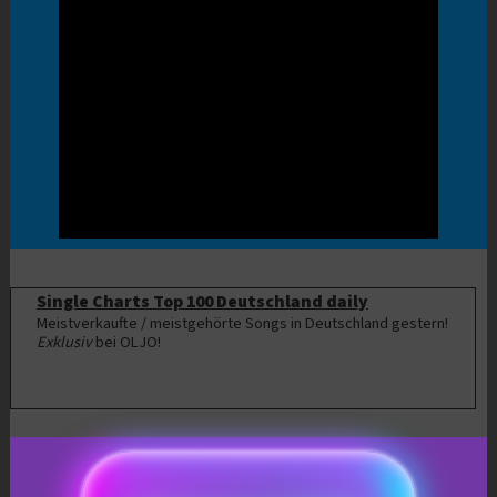
Single Charts Top 100 Deutschland daily
Meistverkaufte / meistgehörte Songs in Deutschland gestern!
Exklusiv
bei OLJO!