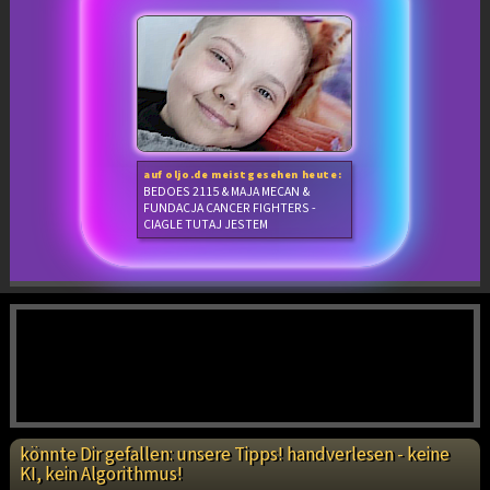
auf oljo.de meistgesehen heute:
BEDOES 2115 & MAJA MECAN &
FUNDACJA CANCER FIGHTERS -
CIAGLE TUTAJ JESTEM
könnte Dir gefallen: unsere Tipps! handverlesen - keine
KI, kein Algorithmus!