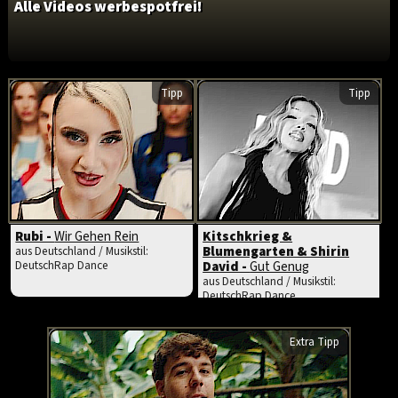
Alle Videos werbespotfrei!
Tipp
Tipp
Rubi -
Wir Gehen Rein
Kitschkrieg &
Blumengarten & Shirin
aus Deutschland / Musikstil:
DeutschRap Dance
David -
Gut Genug
aus Deutschland / Musikstil:
DeutschRap Dance
Extra Tipp