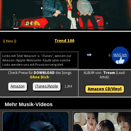
Trend 100
(( Neu ))
⇒
0
Links mit Text 'Amazon' o. 'iTunes', weisen zur
Amazon-/Apple-Webseite. Käufe über solche
Links werden uns mit Provision vergütet.
Check Preise für
DOWNLOAD
des Songs
ALBUM von
Tream
(Lead-
Ohne Dich
:
Artist):
Amazon
iTunes/Apple
1,29 €
Amazon CD/Vinyl
Mehr Musik-Videos