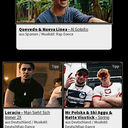
Quevedo & Nueva Linea -
Al Golpito
aus Spanien / Musikstil: Rap Dance
Tipp
Tipp
Loracio -
Man Sieht Sich
Mr Polska & Ski Aggu &
Immer 2X
Natte Visstick -
Spring
aus Deutschland / Musikstil:
aus Deutschland / Musikstil:
DeutschRap Dance
DeutschRap Dance