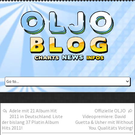
Adele mit 21 Album Hit
Offizielle OLJO
2011 in Deutschland. Liste
Videopremiere: David
der bislang 37 Platin Album
Guetta & Usher mit Without
Hits 2011!
You. Qualitäts Voting!