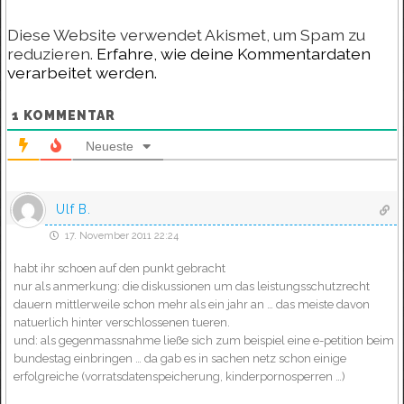
Diese Website verwendet Akismet, um Spam zu
reduzieren.
Erfahre, wie deine Kommentardaten
verarbeitet werden.
1
KOMMENTAR
Neueste
Ulf B.
17. November 2011 22:24
habt ihr schoen auf den punkt gebracht
nur als anmerkung: die diskussionen um das leistungsschutzrecht
dauern mittlerweile schon mehr als ein jahr an … das meiste davon
natuerlich hinter verschlossenen tueren.
und: als gegenmassnahme ließe sich zum beispiel eine e-petition beim
bundestag einbringen … da gab es in sachen netz schon einige
erfolgreiche (vorratsdatenspeicherung, kinderpornosperren …)