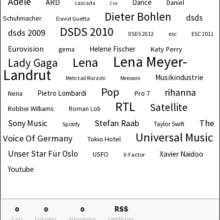
Adele
ARD
Dance
Daniel
cascada
Cro
Dieter Bohlen
dsds
Schuhmacher
David Guetta
DSDS 2010
dsds 2009
esc
ESC 2011
DSDS 2012
Eurovision
Helene Fischer
Katy Perry
gema
Lena Meyer-
Lena
Lady Gaga
Landrut
Musikindustrie
Mehrzad Marashi
Menowin
Pop
rihanna
Pietro Lombardi
Pro 7
Nena
RTL
Satellite
Robbie Williams
Roman Lob
The
Sony Music
Stefan Raab
Taylor Swift
Spotify
Universal Music
Voice Of Germany
Tokio Hotel
Unser Star Für Oslo
Xavier Naidoo
USFO
X-Factor
Youtube
0
0
0
RSS
Fans
Followers
Abonnenten
FeedBurner