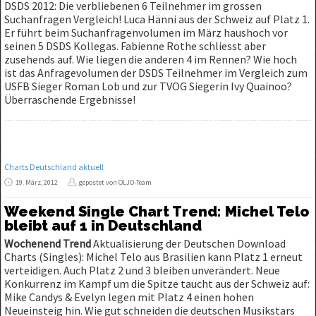
DSDS 2012: Die verbliebenen 6 Teilnehmer im grossen
Suchanfragen Vergleich! Luca Hänni aus der Schweiz auf Platz 1.
Er führt beim Suchanfragenvolumen im März haushoch vor
seinen 5 DSDS Kollegas. Fabienne Rothe schliesst aber
zusehends auf. Wie liegen die anderen 4 im Rennen? Wie hoch
ist das Anfragevolumen der DSDS Teilnehmer im Vergleich zum
USFB Sieger Roman Lob und zur TVOG Siegerin Ivy Quainoo?
Überraschende Ergebnisse!
Charts Deutschland aktuell
19. März, 2012
gepostet von OLJO-Team
Weekend Single Chart Trend: Michel Telo
bleibt auf 1 in Deutschland
Wochenend Trend
Aktualisierung der Deutschen Download
Charts (Singles): Michel Telo aus Brasilien kann Platz 1 erneut
verteidigen. Auch Platz 2 und 3 bleiben unverändert. Neue
Konkurrenz im Kampf um die Spitze taucht aus der Schweiz auf:
Mike Candys & Evelyn legen mit Platz 4 einen hohen
Neueinsteig hin. Wie gut schneiden die deutschen Musikstars