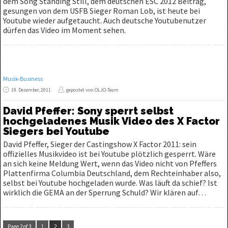
dem Song Standing Still, dem deutschen ESC 2012 Beitrag,
gesungen von dem USFB Sieger Roman Lob, ist heute bei
Youtube wieder aufgetaucht. Auch deutsche Youtubenutzer
dürfen das Video im Moment sehen.
Musik-Business
19. Dezember, 2011
gepostet von OLJO-Team
David Pfeffer: Sony sperrt selbst
hochgeladenes Musik Video des X Factor
Siegers bei Youtube
David Pfeffer, Sieger der Castingshow X Factor 2011: sein
offizielles Musikvideo ist bei Youtube plötzlich gesperrt. Wäre
an sich keine Meldung Wert, wenn das Video nicht von Pfeffers
Plattenfirma Columbia Deutschland, dem Rechteinhaber also,
selbst bei Youtube hochgeladen wurde. Was läuft da schief? Ist
wirklich die GEMA an der Sperrung Schuld? Wir klären auf…
Page 2 of 3
1
2
3