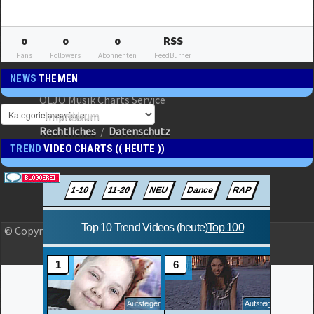
0
0
0
RSS
Fans
Followers
Abonnenten
FeedBurner
NEWS
THEMEN
OLJO Musik Charts Service
Impressum
Rechtliches
/
Datenschutz
TREND
VIDEO CHARTS (( HEUTE ))
© Copyright 2023 OLJO