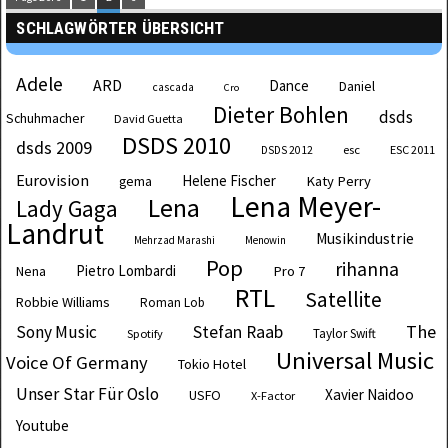
SCHLAGWÖRTER ÜBERSICHT
Adele
ARD
Dance
Daniel
cascada
Cro
Dieter Bohlen
dsds
Schuhmacher
David Guetta
DSDS 2010
dsds 2009
esc
ESC 2011
DSDS 2012
Eurovision
Helene Fischer
Katy Perry
gema
Lena Meyer-
Lena
Lady Gaga
Landrut
Musikindustrie
Mehrzad Marashi
Menowin
Pop
rihanna
Pietro Lombardi
Pro 7
Nena
RTL
Satellite
Robbie Williams
Roman Lob
The
Sony Music
Stefan Raab
Taylor Swift
Spotify
Universal Music
Voice Of Germany
Tokio Hotel
Unser Star Für Oslo
Xavier Naidoo
USFO
X-Factor
Youtube