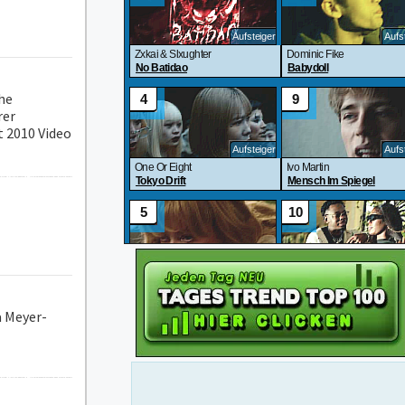
ohe
rer
t 2010 Video
a Meyer-