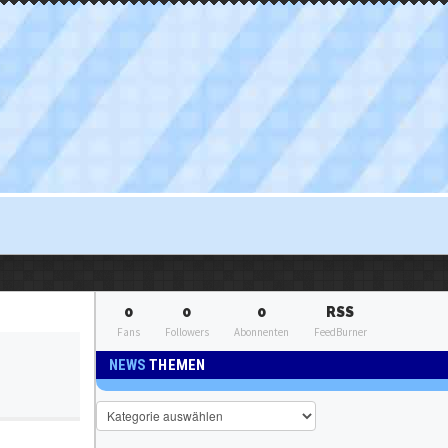
0
0
0
RSS
Fans
Followers
Abonnenten
FeedBurner
NEWS
THEMEN
News
Themen