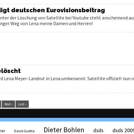
digt deutschen Eurovisionsbeitrag
 Hinter der Löschung von Satellite bei Youtube steht anscheinend 
 Finger Weg von Lena meine Damen und Herren!
elöscht
ird Lena Meyer-Landrut in Lena umbenannt. Satellite offiziell nun 
Next ›
Last »
Dieter Bohlen
dsds 200
dsds
her
David Guetta