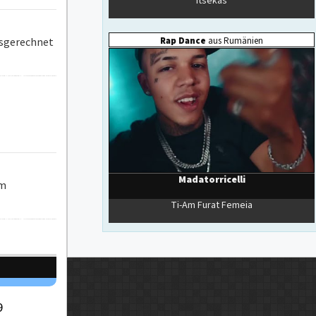
ausgerechnet
im
9