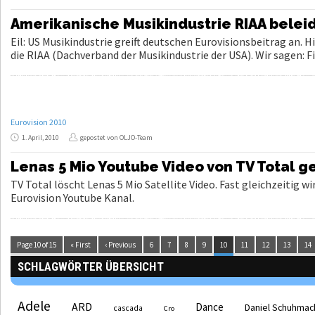
Amerikanische Musikindustrie RIAA belei
Eil: US Musikindustrie greift deutschen Eurovisionsbeitrag an.
die RIAA (Dachverband der Musikindustrie der USA). Wir sagen:
Eurovision 2010
1. April, 2010
gepostet von OLJO-Team
Lenas 5 Mio Youtube Video von TV Total g
TV Total löscht Lenas 5 Mio Satellite Video. Fast gleichzeitig w
Eurovision Youtube Kanal.
Page 10 of 15
« First
‹ Previous
6
7
8
9
10
11
12
13
14
SCHLAGWÖRTER ÜBERSICHT
Adele
ARD
Dance
Daniel Schuhmac
cascada
Cro