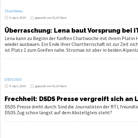
Chart News
9. April, 2010
gepostet von OLJO-Team
Überraschung: Lena baut Vorsprung bei i
Lena kann zu Beginn der fünften Chartwoche mit ihrem Platin H
wieder ausbauen. Ein Ende ihrer Chartherrschaft ist zur Zeit nic
ist Platz 1 zum Greifen nahe. Stromae ist aber in beiden Alpenl
DSDS 2010
9. April, 2010
gepostet von OLJO-Team
Frechheit: DSDS Presse vergreift sich an 
DSDS Presse dreht durch: Sind die Journalisten der RTL freundlic
DSDS Zug schon längst auf dem Abstellgleis steht?