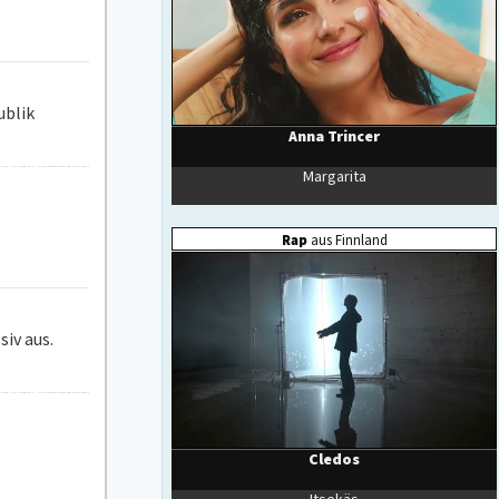
ublik
iv aus.