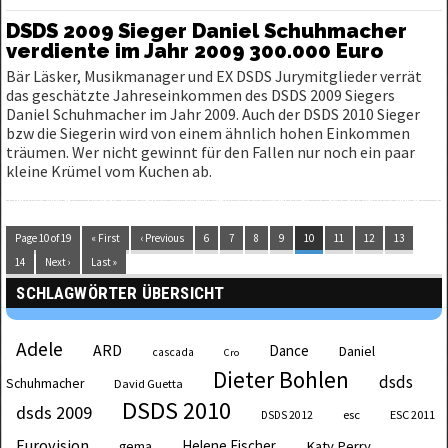
DSDS 2009 Sieger Daniel Schuhmacher
verdiente im Jahr 2009 300.000 Euro
Bär Läsker, Musikmanager und EX DSDS Jurymitglieder verrät
das geschätzte Jahreseinkommen des DSDS 2009 Siegers
Daniel Schuhmacher im Jahr 2009. Auch der DSDS 2010 Sieger
bzw die Siegerin wird von einem ähnlich hohen Einkommen
träumen. Wer nicht gewinnt für den Fallen nur noch ein paar
kleine Krümel vom Kuchen ab.
Page 10 of 19
« First
‹ Previous
6
7
8
9
10
11
12
13
14
Next ›
Last »
SCHLAGWÖRTER ÜBERSICHT
Adele
ARD
Dance
Daniel
cascada
Cro
Dieter Bohlen
dsds
Schuhmacher
David Guetta
DSDS 2010
dsds 2009
esc
ESC 2011
DSDS 2012
Eurovision
Helene Fischer
Katy Perry
gema