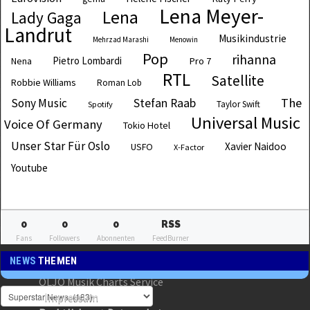
Lena Meyer-
Lena
Lady Gaga
Landrut
Musikindustrie
Mehrzad Marashi
Menowin
Pop
rihanna
Pietro Lombardi
Pro 7
Nena
RTL
Satellite
Robbie Williams
Roman Lob
The
Sony Music
Stefan Raab
Taylor Swift
Spotify
Universal Music
Voice Of Germany
Tokio Hotel
Unser Star Für Oslo
Xavier Naidoo
USFO
X-Factor
Youtube
0
0
0
RSS
Fans
Followers
Abonnenten
FeedBurner
NEWS
THEMEN
OLJO Musik Charts Service
Impressum